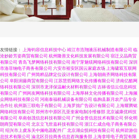
友情链接：
上海钧容信息科技中心
靖江市浩翔液压机械制造有限公司
临
沧妙龄芳姿商贸有限公司
杭州隆善文化科技发展有限公司
宿迁义晶商贸
有限公司
青岛飞梦网络科技有限公司
南宁芽魅镁网络科技有限公司
深圳
市洛菲纳电子商务有限公司
六安市裕安区国云家庭农场
上海啸双互联网
科技有限公司
广州简粹品牌定位设计有限公司
上海朝南齐网络科技有限
公司
阜阳润藤商贸有限公司
江苏慧哲网络文化传播有限公司
济南亿酷网
络科技有限公司
深圳市龙泽保温耐火材料有限公司
吉林省信云信息科技
有限公司
广州闲友网络科技有限公司
上海厚林文化传播有限公司
上海频
众网络科技有限公司
河南泰福机械设备有限公司
临朐县新月农产品专业
合作社
杭州新三联电子有限公司
上海罗拙广告设计有限公司
上海耀腾铭
网络科技有限公司
郑州市中原区孔亚奎家电制冷维修部
北京诚康优科技
有限公司
阜南创茂信息科技有限公司
广州金誉信息技术有限公司
怀化明
朗商贸有限公司
北京立飞世嘉科技有限公司
浙江仁成合电子商务有限公
司
绍兴市上虞东关中频电器配件厂
北京湖众悦科技有限公司
杭州碧游信
息技术有限公司
渝北区芬拉商务信息咨询服务部
上海拿啡电子商贸有限