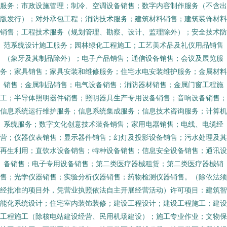
服务；市政设施管理；制冷、空调设备销售；数字内容制作服务（不含出
版发行）；对外承包工程；消防技术服务；建筑材料销售；建筑装饰材料
销售；工程技术服务（规划管理、勘察、设计、监理除外）；安全技术防
范系统设计施工服务；园林绿化工程施工；工艺美术品及礼仪用品销售
（象牙及其制品除外）；电子产品销售；通信设备销售；会议及展览服
务；家具销售；家具安装和维修服务；住宅水电安装维护服务；金属材料
销售；金属制品销售；电气设备销售；消防器材销售；金属门窗工程施
工；半导体照明器件销售；照明器具生产专用设备销售；音响设备销售；
信息系统运行维护服务；信息系统集成服务；信息技术咨询服务；计算机
系统服务；数字文化创意技术装备销售；家用电器销售；电线、电缆经
营；仪器仪表销售；显示器件销售；幻灯及投影设备销售；污水处理及其
再生利用；直饮水设备销售；特种设备销售；信息安全设备销售；通讯设
备销售；电子专用设备销售；第二类医疗器械租赁；第二类医疗器械销
售；光学仪器销售；实验分析仪器销售；药物检测仪器销售。（除依法须
经批准的项目外，凭营业执照依法自主开展经营活动）许可项目：建筑智
能化系统设计；住宅室内装饰装修；建设工程设计；建设工程施工；建设
工程施工（除核电站建设经营、民用机场建设）；施工专业作业；文物保