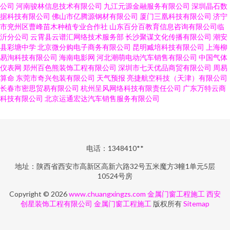
公司
河南骏林信息技术有限公司
九江元源金融服务有限公司
深圳晶石数
据科技有限公司
佛山市亿腾源钢材有限公司
厦门三凰科技有限公司
济宁
市兖州区曹峰苗木种植专业合作社
山东百分百教育信息咨询有限公司临
沂分公司
云霄县云谱汇网络技术服务部
长沙聚谋文化传播有限公司
潮安
县彩塘中学
北京微分购电子商务有限公司
昆明臧培科技有限公司
上海柳
易洵科技有限公司
海南电影网
河北潮萌电动汽车销售有限公司
中国气体
仪表网
郑州百色熊装饰工程有限公司
深圳市七天优品商贸有限公司
周易
算命
东莞市奇兴包装有限公司
天气预报
亮捷航空科技（天津）有限公司
长春市密思贸易有限公司
杭州呈风网络科技有限责任公司
广东万特云商
科技有限公司
北京运通宏达汽车销售服务有限公司
电话：1348410**
地址：陕西省西安市高新区高新六路32号五米魔方3幢1单元5层
10524号房
Copyright © 2026
www.chuangxingzs.com
金属门窗工程施工
西安
创星装饰工程有限公司
金属门窗工程施工
版权所有
Sitemap